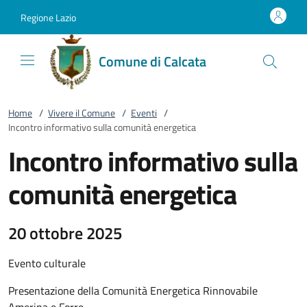
Vai al contenuto
accedi al menu
footer.enter
Regione Lazio
Comune di Calcata
Home
/
Vivere il Comune
/
Eventi
/
Incontro informativo sulla comunità energetica
Incontro informativo sulla
comunità energetica
20 ottobre 2025
Evento culturale
Presentazione della Comunità Energetica Rinnovabile