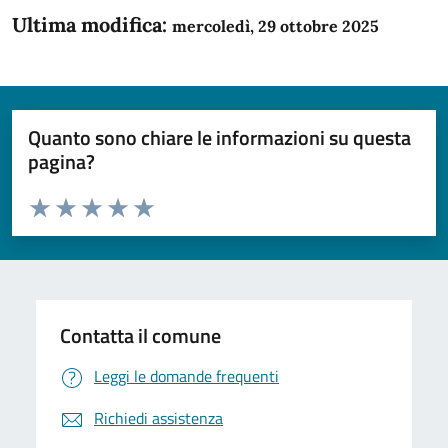
Ultima modifica:
mercoledì, 29 ottobre 2025
Quanto sono chiare le informazioni su questa
pagina?
Valuta da 1 a 5 stelle la pagina
Domanda
Valuta 1 stelle su 5
Valuta 2 stelle su 5
Valuta 3 stelle su 5
Valuta 4 stelle su 5
Valuta 5 stelle su 5
Contatta il comune
Leggi le domande frequenti
Richiedi assistenza