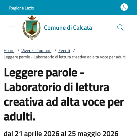
Vai al contenuto
accedi al menu
footer.enter
Regione Lazio
Comune di Calcata
Home
/
Vivere il Comune
/
Eventi
/
Leggere parole - Laboratorio di lettura creativa ad alta voce per adulti.
Leggere parole -
Laboratorio di lettura
creativa ad alta voce per
adulti.
dal 21 aprile 2026 al 25 maggio 2026