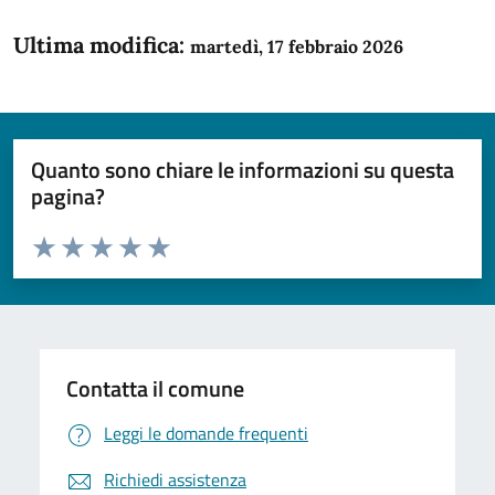
Ultima modifica:
martedì, 17 febbraio 2026
Quanto sono chiare le informazioni su questa
pagina?
Valuta da 1 a 5 stelle la pagina
Domanda
Valuta 1 stelle su 5
Valuta 2 stelle su 5
Valuta 3 stelle su 5
Valuta 4 stelle su 5
Valuta 5 stelle su 5
Contatta il comune
Leggi le domande frequenti
Richiedi assistenza