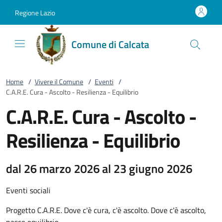
Vai al contenuto
accedi al menu
footer.enter
Regione Lazio
Comune di Calcata
Home
/
Vivere il Comune
/
Eventi
/
C.A.R.E. Cura - Ascolto - Resilienza - Equilibrio
C.A.R.E. Cura - Ascolto -
Resilienza - Equilibrio
dal 26 marzo 2026 al 23 giugno 2026
Eventi sociali
Progetto C.A.R.E. Dove c'è cura, c'è ascolto. Dove c'è ascolto,