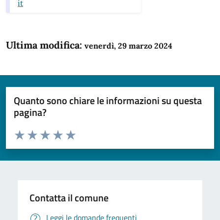
it
Ultima modifica:
venerdì, 29 marzo 2024
Quanto sono chiare le informazioni su questa
pagina?
Valuta da 1 a 5 stelle la pagina
Domanda
Valuta 1 stelle su 5
Valuta 2 stelle su 5
Valuta 3 stelle su 5
Valuta 4 stelle su 5
Valuta 5 stelle su 5
Contatta il comune
Leggi le domande frequenti