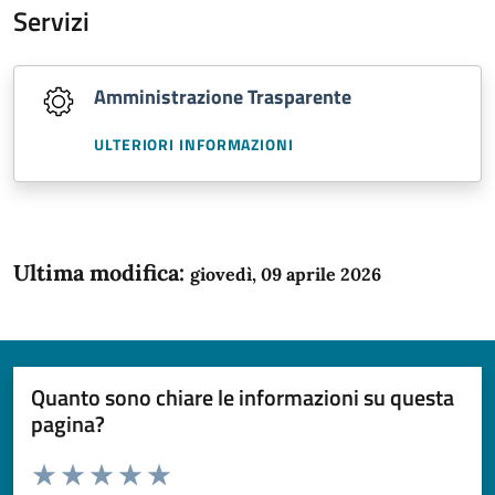
Servizi
Amministrazione Trasparente
ULTERIORI INFORMAZIONI
Ultima modifica:
giovedì, 09 aprile 2026
Quanto sono chiare le informazioni su questa
pagina?
Valuta da 1 a 5 stelle la pagina
Domanda