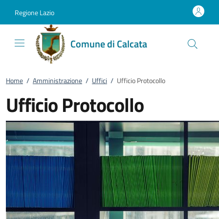
Vai al contenuto
accedi al menu
footer.enter
Regione Lazio
Comune di Calcata
Home
/
Amministrazione
/
Uffici
/
Ufficio Protocollo
Ufficio Protocollo