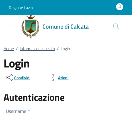
Vai al contenuto
accedi al menu
footer.enter
Regione Lazio
Comune di Calcata
Home
/
Informazioni sul sito
/
Login
Login
Condividi
Azioni
Autenticazione
Username
*