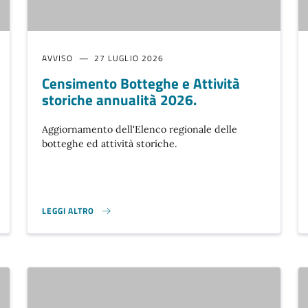
AVVISO
27 LUGLIO 2026
Censimento Botteghe e Attività
storiche annualità 2026.
Aggiornamento dell'Elenco regionale delle
botteghe ed attività storiche.
LEGGI ALTRO
CENSIMENTO BOTTEGHE E ATTIVITÀ STORICHE ANNUALITÀ 2026.