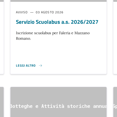
AVVISO
03 AGOSTO 2026
Servizio Scuolabus a.s. 2026/2027
Iscrizione scuolabus per Faleria e Mazzano
Romano.
LEGGI ALTRO
TESTO A.S. 2026/2027. }
SERVIZIO SCUOLABUS A.S. 2026/2027 }