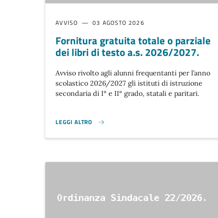
AVVISO
03 AGOSTO 2026
Fornitura gratuita totale o parziale
dei libri di testo a.s. 2026/2027.
Avviso rivolto agli alunni frequentanti per l’anno
scolastico 2026/2027 gli istituti di istruzione
secondaria di I° e II° grado, statali e paritari.
LEGGI ALTRO
FORNITURA GRATUITA TOTALE O PARZIALE DEI LIBRI DI 