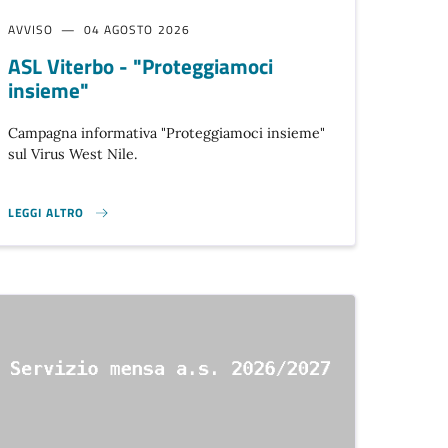
AVVISO
04 AGOSTO 2026
ASL Viterbo - "Proteggiamoci
insieme"
Campagna informativa "Proteggiamoci insieme"
sul Virus West Nile.
LEGGI ALTRO
ALE. }
ASL VITERBO - "PROTEGGIAMOCI INSIEME" }