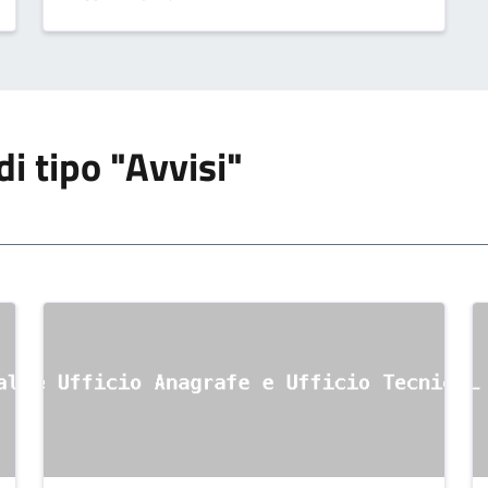
TALETE}
di tipo "Avvisi"