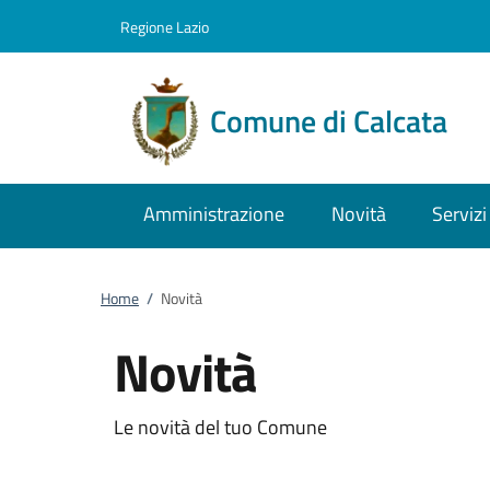
Vai al contenuto
accedi al menu
footer.enter
Regione Lazio
Comune di Calcata
Amministrazione
Novità
Servizi
Home
/
Novità
Novità
Le novità del tuo Comune