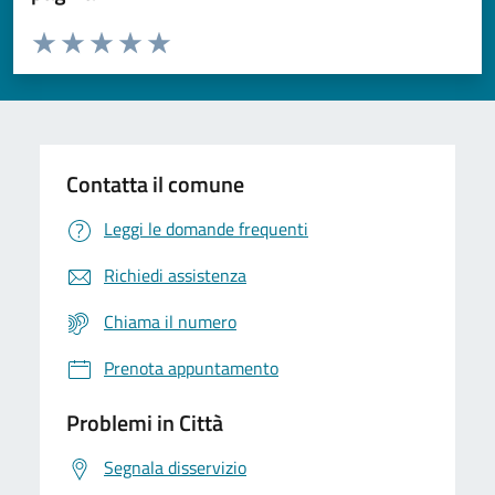
Valuta da 1 a 5 stelle la pagina
Domanda
Valuta 1 stelle su 5
Valuta 2 stelle su 5
Valuta 3 stelle su 5
Valuta 4 stelle su 5
Valuta 5 stelle su 5
Contatta il comune
Leggi le domande frequenti
Richiedi assistenza
Chiama il numero
Prenota appuntamento
Problemi in Città
Segnala disservizio