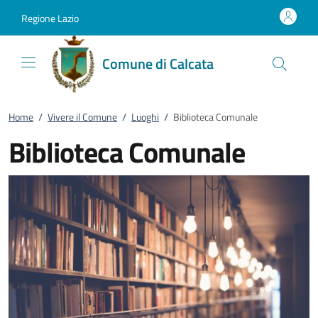
Vai al contenuto
accedi al menu
footer.enter
Regione Lazio
Comune di Calcata
Home
/
Vivere il Comune
/
Luoghi
/
Biblioteca Comunale
Biblioteca Comunale