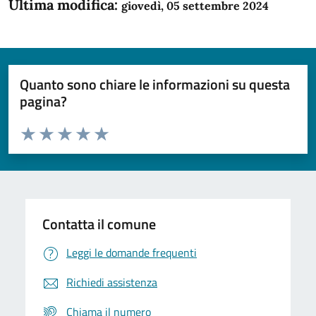
Ultima modifica:
giovedì, 05 settembre 2024
Quanto sono chiare le informazioni su questa
pagina?
Valuta da 1 a 5 stelle la pagina
Domanda
Valuta 1 stelle su 5
Valuta 2 stelle su 5
Valuta 3 stelle su 5
Valuta 4 stelle su 5
Valuta 5 stelle su 5
Contatta il comune
Leggi le domande frequenti
Richiedi assistenza
Chiama il numero