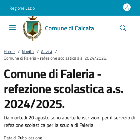
Vai al contenuto
accedi al menu
footer.enter
Regione Lazio
Comune di Calcata
Home
/
Novità
/
Avvisi
/
Comune di Faleria - refezione scolastica a.s. 2024/2025.
Comune di Faleria -
refezione scolastica a.s.
2024/2025.
Da martedì 20 agosto sono aperte le iscrizioni per il servizio di
refezione scolastica per la scuola di Faleria.
Data di Pubblicazione