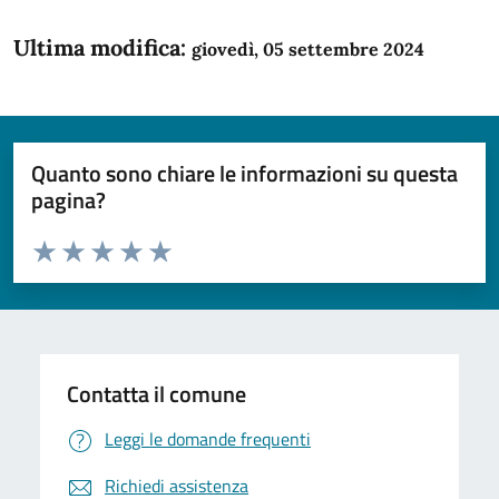
Ultima modifica:
giovedì, 05 settembre 2024
Quanto sono chiare le informazioni su questa
pagina?
Valuta da 1 a 5 stelle la pagina
Domanda
Valuta 1 stelle su 5
Valuta 2 stelle su 5
Valuta 3 stelle su 5
Valuta 4 stelle su 5
Valuta 5 stelle su 5
Contatta il comune
Leggi le domande frequenti
Richiedi assistenza