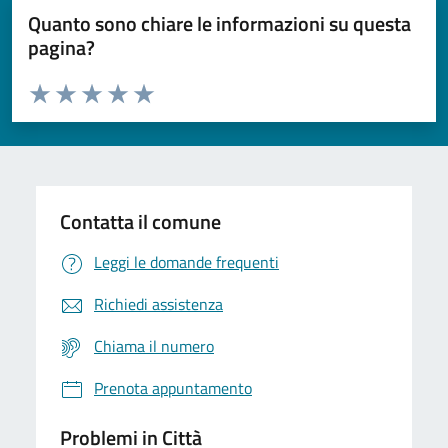
Quanto sono chiare le informazioni su questa
pagina?
Valuta da 1 a 5 stelle la pagina
Domanda
Valuta 1 stelle su 5
Valuta 2 stelle su 5
Valuta 3 stelle su 5
Valuta 4 stelle su 5
Valuta 5 stelle su 5
Contatta il comune
Leggi le domande frequenti
Richiedi assistenza
Chiama il numero
Prenota appuntamento
Problemi in Città