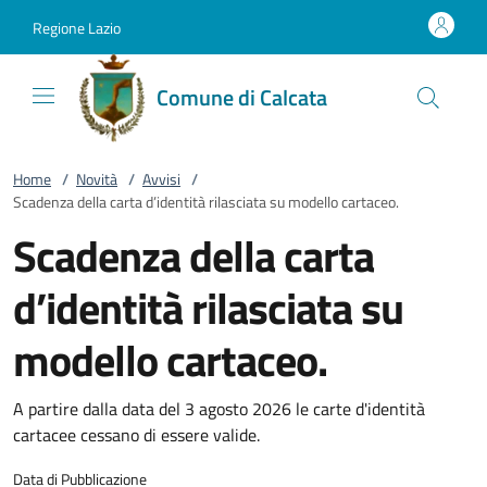
Vai al contenuto
accedi al menu
footer.enter
Regione Lazio
Comune di Calcata
Home
/
Novità
/
Avvisi
/
Scadenza della carta d’identità rilasciata su modello cartaceo.
Scadenza della carta
d’identità rilasciata su
modello cartaceo.
A partire dalla data del 3 agosto 2026 le carte d'identità
cartacee cessano di essere valide.
Data di Pubblicazione