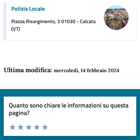
Polizia Locale
Piazza Risorgimento, 3 01030 - Calcata
(VT)
Ultima modifica:
mercoledì, 14 febbraio 2024
Quanto sono chiare le informazioni su questa
pagina?
Valuta da 1 a 5 stelle la pagina
Domanda
Valuta 1 stelle su 5
Valuta 2 stelle su 5
Valuta 3 stelle su 5
Valuta 4 stelle su 5
Valuta 5 stelle su 5