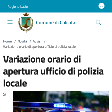
Vai al contenuto
accedi al menu
footer.enter
Regione Lazio
Comune di Calcata
Home
/
Novità
/
Avvisi
/
Variazione orario di apertura ufficio di polizia locale
Variazione orario di
apertura ufficio di polizia
locale
Si