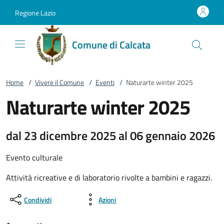
Vai al contenuto
accedi al menu
footer.enter
Regione Lazio
Comune di Calcata
Home
/
Vivere il Comune
/
Eventi
/
Naturarte winter 2025
Naturarte winter 2025
dal 23 dicembre 2025 al 06 gennaio 2026
Evento culturale
Attività ricreative e di laboratorio rivolte a bambini e ragazzi.
Condividi
Azioni