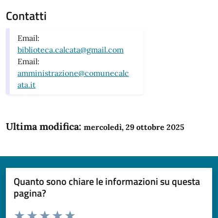
Contatti
Email:
biblioteca.calcata@gmail.com
Email:
amministrazione@comunecalc
ata.it
Ultima modifica:
mercoledì, 29 ottobre 2025
Quanto sono chiare le informazioni su questa
pagina?
Valuta da 1 a 5 stelle la pagina
Domanda