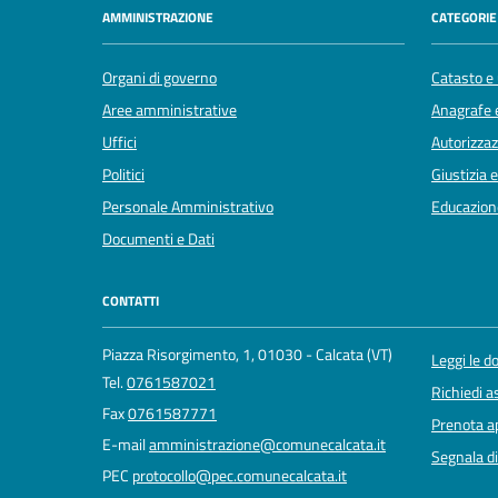
AMMINISTRAZIONE
CATEGORIE 
Organi di governo
Catasto e 
Aree amministrative
Anagrafe e
Uffici
Autorizzaz
Politici
Giustizia 
Personale Amministrativo
Educazion
Documenti e Dati
CONTATTI
Piazza Risorgimento, 1, 01030 - Calcata (VT)
Leggi le 
Tel.
0761587021
Richiedi a
Fax
0761587771
Prenota 
E-mail
amministrazione@comunecalcata.it
Segnala di
PEC
protocollo@pec.comunecalcata.it