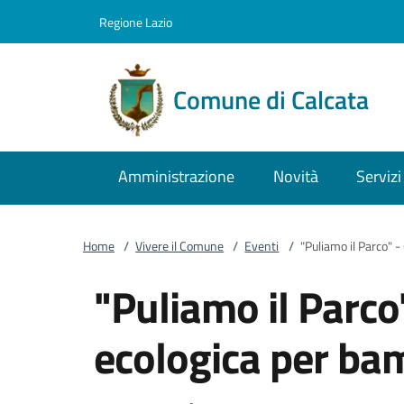
Vai al contenuto
accedi al menu
footer.enter
Regione Lazio
Comune di Calcata
Amministrazione
Novità
Servizi
Home
/
Vivere il Comune
/
Eventi
/
"Puliamo il Parco" -
"Puliamo il Parco
ecologica per bam