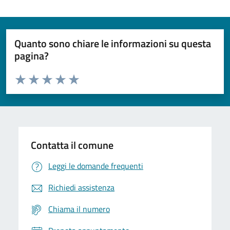
Quanto sono chiare le informazioni su questa
pagina?
Valuta da 1 a 5 stelle la pagina
Domanda
Valuta 1 stelle su 5
Valuta 2 stelle su 5
Valuta 3 stelle su 5
Valuta 4 stelle su 5
Valuta 5 stelle su 5
Contatta il comune
Leggi le domande frequenti
Richiedi assistenza
Chiama il numero