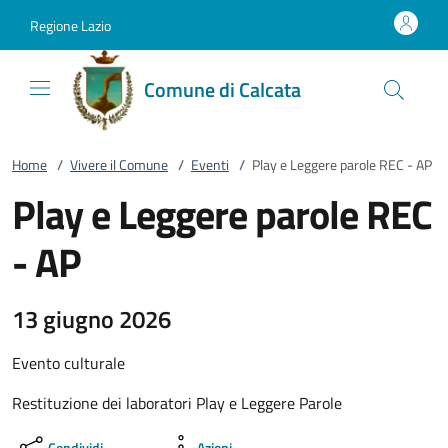
Vai al contenuto
accedi al menu
footer.enter
Regione Lazio
Comune di Calcata
Home
/
Vivere il Comune
/
Eventi
/
Play e Leggere parole REC - AP
Play e Leggere parole REC
- AP
13 giugno 2026
Evento culturale
Restituzione dei laboratori Play e Leggere Parole
Condividi
Azioni