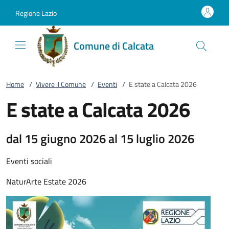
Vai al contenuto
accedi al menu
footer.enter
Regione Lazio
Comune di Calcata
Home
/
Vivere il Comune
/
Eventi
/
E state a Calcata 2026
E state a Calcata 2026
dal 15 giugno 2026 al 15 luglio 2026
Eventi sociali
NaturArte Estate 2026