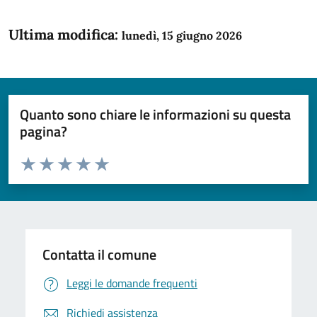
Ultima modifica:
lunedì, 15 giugno 2026
Quanto sono chiare le informazioni su questa
pagina?
Valuta da 1 a 5 stelle la pagina
Domanda
Valuta 1 stelle su 5
Valuta 2 stelle su 5
Valuta 3 stelle su 5
Valuta 4 stelle su 5
Valuta 5 stelle su 5
Contatta il comune
Leggi le domande frequenti
Richiedi assistenza