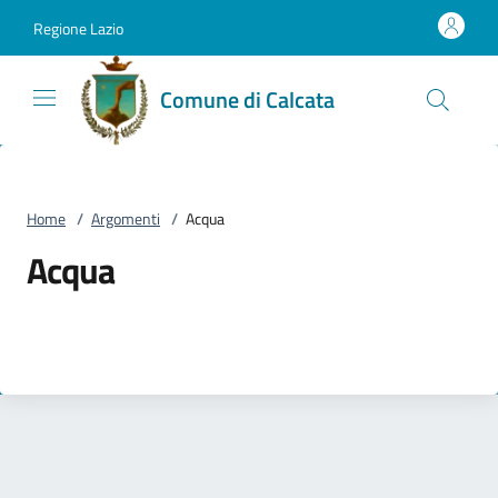
Vai al contenuto
accedi al menu
footer.enter
Regione Lazio
Comune di Calcata
Home
/
Argomenti
/
Acqua
Acqua