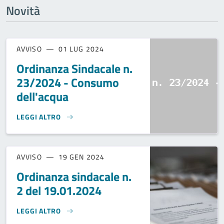
Novità
AVVISO
01 LUG 2024
Ordinanza Sindacale n.
23/2024 - Consumo
dell'acqua
LEGGI ALTRO
ORDINANZA SINDACALE N. 23/2024 - CONSUMO DELL'ACQU
AVVISO
19 GEN 2024
Ordinanza sindacale n.
2 del 19.01.2024
LEGGI ALTRO
ORDINANZA SINDACALE N. 2 DEL 19.01.2024}