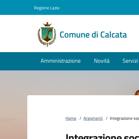
Vai al contenuto
accedi al menu
footer.enter
Regione Lazio
Comune di Calcata
Amministrazione
Novità
Servizi
Home
/
Argomenti
/
Integrazione soc
Integrazione soc