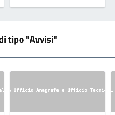
TALETE}
di tipo "Avvisi"