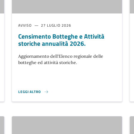
AVVISO
27 LUGLIO 2026
Censimento Botteghe e Attività
storiche annualità 2026.
Aggiornamento dell'Elenco regionale delle
botteghe ed attività storiche.
LEGGI ALTRO
CENSIMENTO BOTTEGHE E ATTIVITÀ STORICHE ANNUALITÀ 2026.