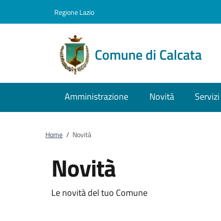
Vai al contenuto
accedi al menu
footer.enter
Regione Lazio
Comune di Calcata
Amministrazione
Novità
Servizi
Home
/
Novità
Novità
Le novità del tuo Comune