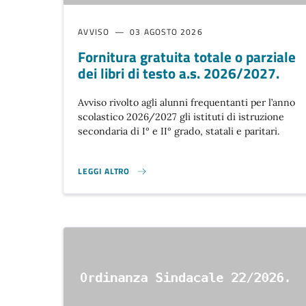
AVVISO
03 AGOSTO 2026
Fornitura gratuita totale o parziale
dei libri di testo a.s. 2026/2027.
Avviso rivolto agli alunni frequentanti per l’anno
scolastico 2026/2027 gli istituti di istruzione
secondaria di I° e II° grado, statali e paritari.
LEGGI ALTRO
FORNITURA GRATUITA TOTALE O PARZIALE DEI LIBRI DI 