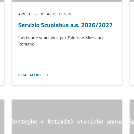
AVVISO
03 AGOSTO 2026
Servizio Scuolabus a.s. 2026/2027
Iscrizione scuolabus per Faleria e Mazzano
Romano.
LEGGI ALTRO
TESTO A.S. 2026/2027. }
SERVIZIO SCUOLABUS A.S. 2026/2027 }