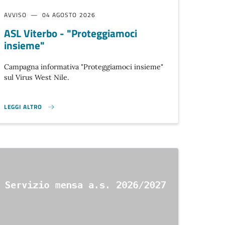
AVVISO
04 AGOSTO 2026
ASL Viterbo - "Proteggiamoci
insieme"
Campagna informativa "Proteggiamoci insieme"
sul Virus West Nile.
LEGGI ALTRO
ALE. }
ASL VITERBO - "PROTEGGIAMOCI INSIEME" }