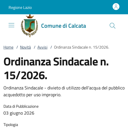
Vai al contenuto
accedi al menu
footer.enter
Regione Lazio
Comune di Calcata
Home
/
Novità
/
Avvisi
/
Ordinanza Sindacale n. 15/2026.
Ordinanza Sindacale n.
15/2026.
Ordinanza Sindacale - divieto di utilizzo dell'acqua del pubblico
acquedotto per uso improprio.
Data di Pubblicazione
03 giugno 2026
Tipologia