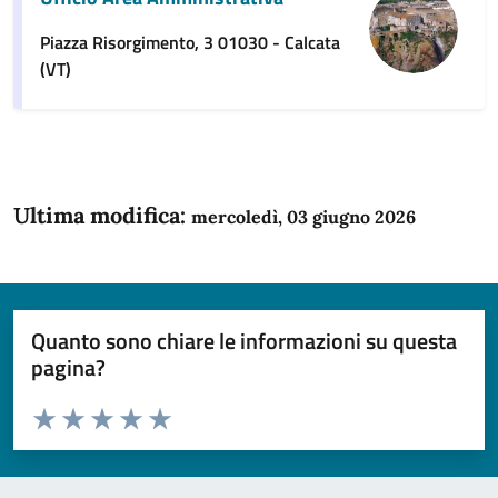
Piazza Risorgimento, 3 01030 - Calcata
(VT)
Ultima modifica:
mercoledì, 03 giugno 2026
Quanto sono chiare le informazioni su questa
pagina?
Valuta da 1 a 5 stelle la pagina
Domanda
Valuta 1 stelle su 5
Valuta 2 stelle su 5
Valuta 3 stelle su 5
Valuta 4 stelle su 5
Valuta 5 stelle su 5