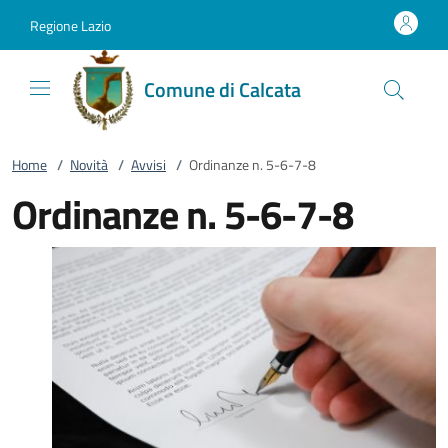
Vai al contenuto
accedi al menu
footer.enter
Regione Lazio
Comune di Calcata
Home
/
Novità
/
Avvisi
/
Ordinanze n. 5-6-7-8
Ordinanze n. 5-6-7-8