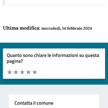
Ultima modifica:
mercoledì, 14 febbraio 2024
Quanto sono chiare le informazioni su questa
pagina?
Valuta da 1 a 5 stelle la pagina
Domanda
Valuta 1 stelle su 5
Valuta 2 stelle su 5
Valuta 3 stelle su 5
Valuta 4 stelle su 5
Valuta 5 stelle su 5
Contatta il comune