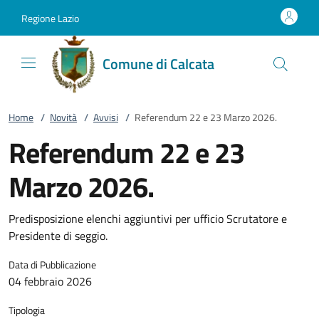
Vai al contenuto
accedi al menu
footer.enter
Regione Lazio
Comune di Calcata
Home
/
Novità
/
Avvisi
/
Referendum 22 e 23 Marzo 2026.
Referendum 22 e 23
Marzo 2026.
Predisposizione elenchi aggiuntivi per ufficio Scrutatore e
Presidente di seggio.
Data di Pubblicazione
04 febbraio 2026
Tipologia