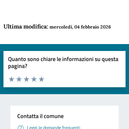
Ultima modifica:
mercoledì, 04 febbraio 2026
Quanto sono chiare le informazioni su questa
pagina?
Valuta da 1 a 5 stelle la pagina
Domanda
Valuta 1 stelle su 5
Valuta 2 stelle su 5
Valuta 3 stelle su 5
Valuta 4 stelle su 5
Valuta 5 stelle su 5
Contatta il comune
Leggi le domande frequenti