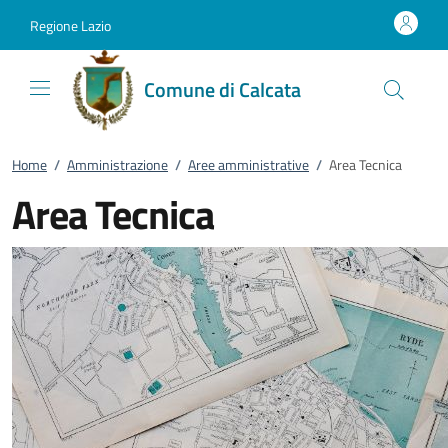
Vai al contenuto
accedi al menu
footer.enter
Regione Lazio
Comune di Calcata
Home
/
Amministrazione
/
Aree amministrative
/
Area Tecnica
Area Tecnica