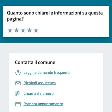
Quanto sono chiare le informazioni su questa
pagina?
Valuta da 1 a 5 stelle la pagina
Domanda
Valuta 1 stelle su 5
Valuta 2 stelle su 5
Valuta 3 stelle su 5
Valuta 4 stelle su 5
Valuta 5 stelle su 5
Contatta il comune
Leggi le domande frequenti
Richiedi assistenza
Chiama il numero
Prenota appuntamento