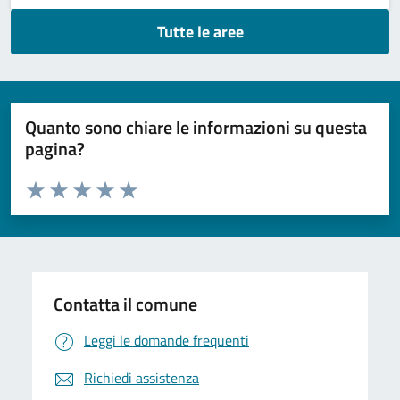
Tutte le aree
Quanto sono chiare le informazioni su questa
pagina?
Valuta da 1 a 5 stelle la pagina
Domanda
Valuta 1 stelle su 5
Valuta 2 stelle su 5
Valuta 3 stelle su 5
Valuta 4 stelle su 5
Valuta 5 stelle su 5
Contatta il comune
Leggi le domande frequenti
Richiedi assistenza