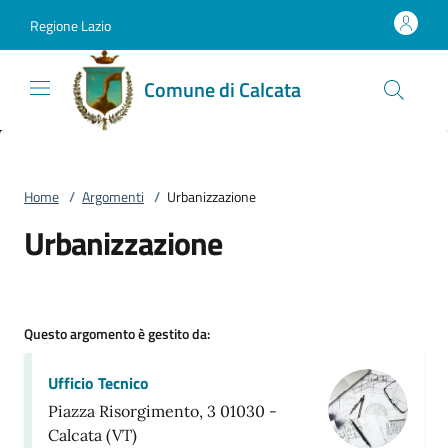
Vai al contenuto
accedi al menu
footer.enter
Regione Lazio
Comune di Calcata
Home
/
Argomenti
/
Urbanizzazione
Urbanizzazione
Questo argomento è gestito da:
Ufficio Tecnico
Piazza Risorgimento, 3 01030 -
Calcata (VT)